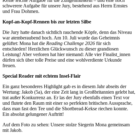
Keine leichte Aufgabe für die Zungenmuskeln – und eine noch
schwerere Aufgabe für unsere Jury, bestehend aus Herrn Ernstes
und Frau Dohmen.
Kopf-an-Kopf-Rennen bis zur letzten Silbe
Die Jury hatte danach sichtlich rauchende Köpfe, denn das Niveau
war atemberaubend hoch. Am 10. Juli wurde das Geheimnis
gelüftet: Mona hat die
Reading Challenge 2026
für sich
entschieden! Herzlichen Glückwunsch zu dieser grandiosen
Leistung! Aber verloren hat hier niemand: Alle vier Finalist_innen
dürfen sich über tolle Preise und eine wohlverdiente Urkunde
freuen.
Special Reader mit echtem Insel-Flair
Ein ganz besonderes Highlight gab es in diesem Jahr abseits der
Wertung: Jakob (5a), der eine Zeit lang in Großbritannien gelebt hat,
trat außer Konkurrenz an. Er las der Jury ebenfalls einen Text vor
und flutete den Raum mit einer so perfekten britischen Aussprache,
dass man fast den Tee und die Shortbread-Kekse riechen konnte.
Ein absolut gelungener Auftritt!
Auf dem Foto zu sehen: Unsere stolze Siegerin Mona gemeinsam
mit Jakob.